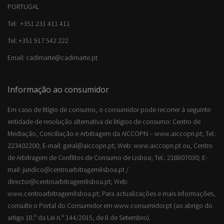
PORTUGAL
Tel: +351 231 411 411
Tel: +351 917 542 222
Email: cadimarte@cadimarte.pt
Informação ao consumidor
Em caso de litígio de consumo, o consumidor pode recorrer à seguinte
entidade de resolução alternativa de litígios de consumo: Centro de
Mediação, Conciliação e Arbitragem da AICCOPN – www.aiccopn.pt; Tel.:
223402200; E-mail: geral@aiccopn.pt; Web: www.aiccopn.pt ou, Centro
de Arbitragem de Conflitos de Consumo de Lisboa; Tel.: 218807030; E-
mail: juridico@centroarbitragemlisboa.pt /
director@centroarbitragemlisboa.pt; Web:
www.centroarbitragemlisboa.pt; Para actualizações e mais informações,
consulte o Portal do Consumidor em www.consumidor.pt (ao abrigo do
artigo 18.º da Lei n.º 144/2015, de 8 de Setembro).