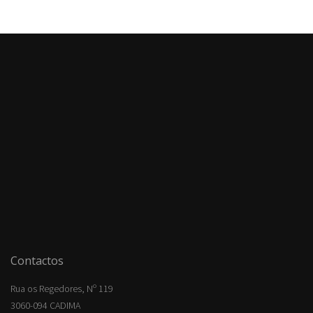
Contactos
Rua os Regedores, Nº 119
3060-094 CADIMA