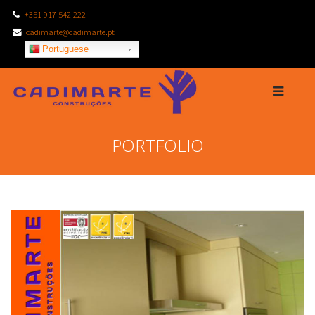
+351 917 542 222
cadimarte@cadimarte.pt
Portuguese
PORTFOLIO